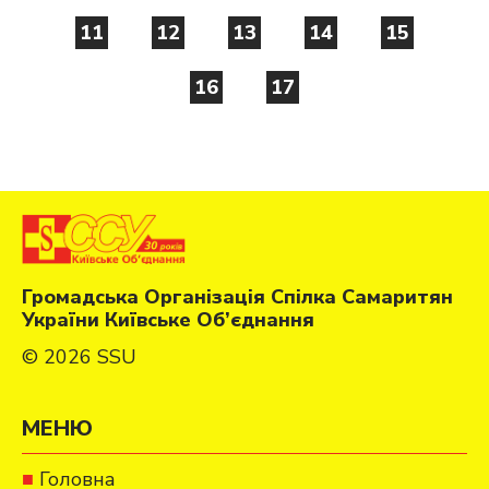
11
12
13
14
15
16
17
Громадська Організація Спілка Самаритян
України Київське Об’єднання
© 2026 SSU
МЕНЮ
Головна