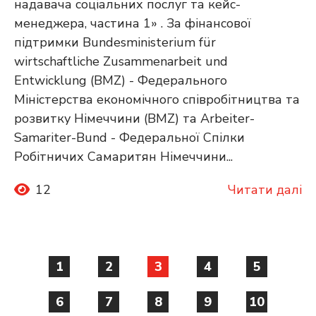
надавача соціальних послуг та кейс-
менеджера, частина 1» . За фінансової
підтримки Bundesministerium für
wirtschaftliche Zusammenarbeit und
Entwicklung (BMZ) - Федерального
Міністерства економічного співробітництва та
розвитку Німеччини (BMZ) та Arbeiter-
Samariter-Bund - Федеральної Спілки
Робітничих Самаритян Німеччини...
12
Читати далі
1
2
3
4
5
6
7
8
9
10