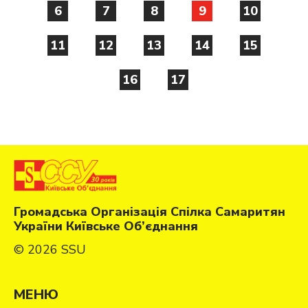
6
7
8
9
10
11
12
13
14
15
16
17
Громадська Організація Спілка Самаритян
України Київське Об’єднання
© 2026 SSU
МЕНЮ