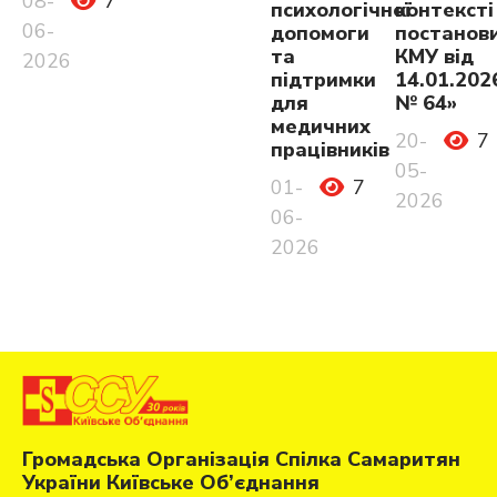
08-
7
психологічної
контексті
06-
допомоги
постанов
та
КМУ від
2026
підтримки
14.01.202
для
№ 64»
медичних
20-
7
працівників
05-
01-
7
2026
06-
2026
Громадська Організація Спілка Самаритян
України Київське Об’єднання