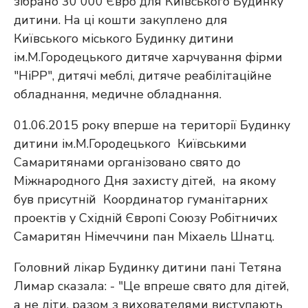
зібрано 30 000 Євро для Київського Будинку
дитини. На ці кошти закуплено для
Київського міського Будинку дитини
ім.М.Городецького дитяче харчування фірми
"HiPP", дитячі меблі, дитяче реабілітаційне
обладнання, медичне обладнання.
01.06.2015 року вперше на території Будинку
дитини ім.М.Городецького Київськими
Самаритянами організовано свято до
Міжнародного Дня захисту дітей, на якому
був присутній Координатор гуманітарних
проектів у Східній Європі Союзу Робітничих
Самаритян Німеччини пан Міхаель Шнатц.
Головний лікар Будинку дитини пані Тетяна
Лимар сказала: - "Це впреше свято для дітей,
а не діти, разом з вихователями виступають