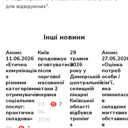
для відвідуючих".
Інші новини
Анонс
Київ
29
Анонс
11.06.2026
продовжує
травня
27.05.202
«Етична
оговтуватися
2026
«Оцінка
комунікація
після
року у
потреб
з
чергової
Димерській
особи /
різними
масованої
центральній
сім'ї,
категоріями
атаки 2
селищній
яка
отримувачів
червня
лікарні
опинилас
соціальних
Київської
в
03-
7
послуг:
області
складних
06-
практична
відбувся
життєвих
складова»
тренінг
обставина
2026
з
в