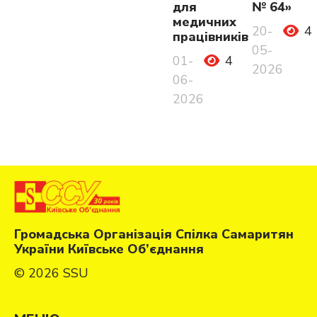
для
№ 64»
медичних
20-
4
працівників
05-
01-
4
2026
06-
2026
Громадська Організація Спілка Самаритян
України Київське Об’єднання
© 2026 SSU