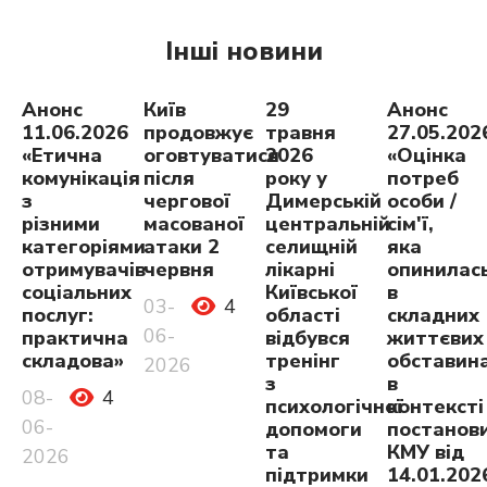
Інші новини
Анонс
Київ
29
Анонс
11.06.2026
продовжує
травня
27.05.202
«Етична
оговтуватися
2026
«Оцінка
комунікація
після
року у
потреб
з
чергової
Димерській
особи /
різними
масованої
центральній
сім'ї,
категоріями
атаки 2
селищній
яка
отримувачів
червня
лікарні
опинилас
соціальних
Київської
в
03-
4
послуг:
області
складних
06-
практична
відбувся
життєвих
складова»
тренінг
обставина
2026
з
в
08-
4
психологічної
контексті
06-
допомоги
постанов
та
КМУ від
2026
підтримки
14.01.202