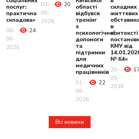
соціальних
Київської
в
03-
20
послуг:
області
складних
06-
практична
відбувся
життєвих
складова»
тренінг
обставина
2026
з
в
08-
24
психологічної
контексті
06-
допомоги
постанов
та
КМУ від
2026
підтримки
14.01.202
для
№ 64»
медичних
20-
1
працівників
05-
01-
22
2026
06-
2026
Всі новини