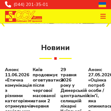
(044) 201-35-01
Новини
Анонс
Київ
29
Анонс
11.06.2026
продовжує
травня
27.05.202
«Етична
оговтуватися
2026
«Оцінка
комунікація
після
року у
потреб
з
чергової
Димерській
особи /
різними
масованої
центральній
сім'ї,
категоріями
атаки 2
селищній
яка
отримувачів
червня
лікарні
опинилас